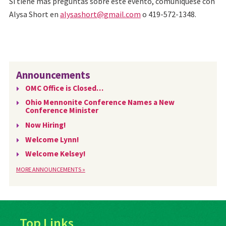
Si tiene más preguntas sobre este evento, comuníquese con
Alysa Short en
alysashort@gmail.com
o 419-572-1348.
Announcements
OMC Office is Closed…
Ohio Mennonite Conference Names a New
Conference Minister
Now Hiring!
Welcome Lynn!
Welcome Kelsey!
MORE ANNOUNCEMENTS »
Top Links